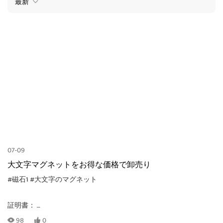
最新
07-09
大文字マグネットをお得な価格で卸売り
#磁石1
#大文字のマグネット
証明書：
CE, EN71-1, -2, -3, TRA, ASTM-D4236
98
0