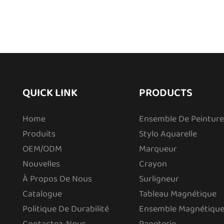
QUICK LINK
PRODUCTS
Home
Ensemble De Peinture
Produits
Stylo Aquarelle
OEM/ODM
Marqueur
Nouvelles
Crayon
À Propos De Nous
Surligneur
Catalogue
Tableau Magnétique
Politique De Durabilité
Ensemble Magnétique
Contactez-Nous
Papeterie