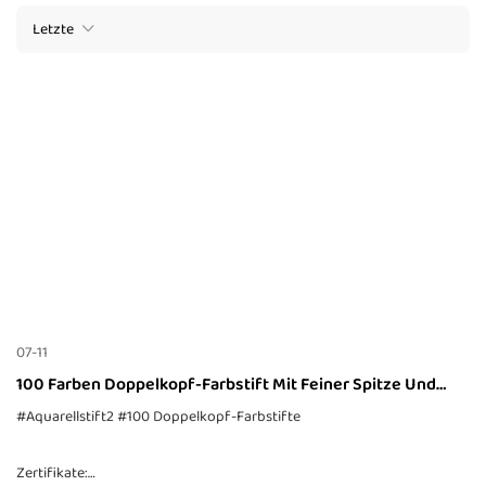
Letzte
07-11
100 Farben Doppelkopf-Farbstift Mit Feiner Spitze Und
Pinselspitze
#Aquarellstift2
#100 Doppelkopf-Farbstifte
Zertifikate: