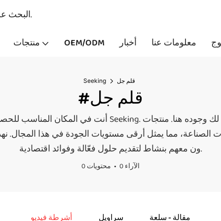
البحث عن - مصنعي منتجات الطلاء والقرطاسية المهنية منذ عام 2007.
وج
معلومات عنا
أخبار
OEM/ODM
منتجات
قلم جل
Seeking
#قلم جل
أنت في المكان المناسب للحصول على قلم جل. مهما كان ما تبح
 الصناعة، مما يمثل أرقى مستويات الجودة في هذا المجال. نهدف إ
ون معهم بنشاط لتقديم حلول فعّالة وفوائد اقتصادية.
0 الآراء
0 محتويات
مقالة - سلعة
سراويل
أشرطة فيديو