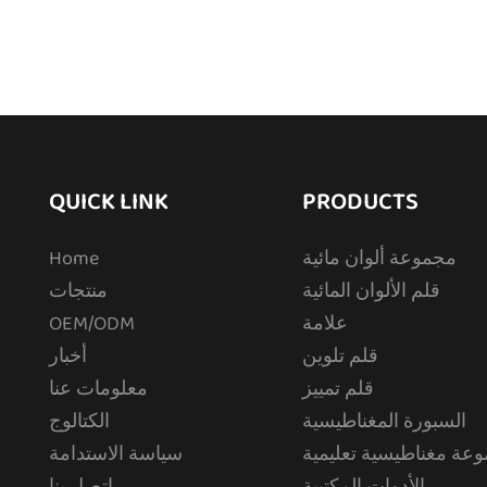
QUICK LINK
PRODUCTS
مجموعة ألوان مائية
Home
قلم الألوان المائية
منتجات
علامة
OEM/ODM
قلم تلوين
أخبار
قلم تمييز
معلومات عنا
السبورة المغناطيسية
الكتالوج
عة مغناطيسية تعليمية
سياسة الاستدامة
الأدوات المكتبية
اتصل بنا