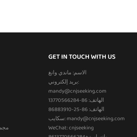
GET IN TOUCH WITH US
الاسم: ماندي وانغ
بريد إلكتروني:
mandy@cnjseeking.com
الهاتف: 86-13770566284
الهاتف: 86-25-86883910
سكايب: mandy@cnjseeking.com
WeChat: cnjseeking
مجمو
واتساب: +8613770566284