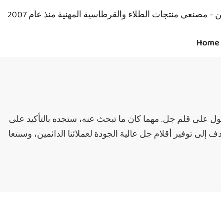
Home
ث عنه، ستجده بالتأكيد على Seeking. نضمن لك وجوده هنا. منتجات Seeking مصنوعة من مواد مختارة بعناية، ويصنعها فري
لى توفير أقلام جل عالية الجودة لعملائنا الدائمين، وسنتعا