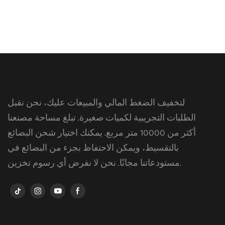
لتخفيف الضغط المالي والمبيعات عليك، نحن نقبل
الطلبات التجريبية لكميات صغيرة. تبلغ مساحة مصنعنا
أكثر من 10000 متر مربع. يمكنك اختيار شحن البضائع
بالتقسيط، ويمكن الاحتفاظ بجزء من البضائع في
مستودعاتنا مجانًا. نحن لا نفرض أي رسوم تخزين.