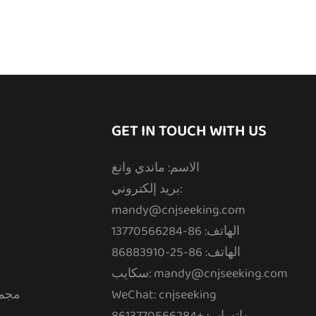
GET IN TOUCH WITH US
الاسم: ماندي وانغ
بريد إلكتروني:
mandy@cnjseeking.com
الهاتف: 86-13770566284
الهاتف: 86-25-86883910
سكايب: mandy@cnjseeking.com
WeChat: cnjseeking
مجمو
واتساب: +8613770566284