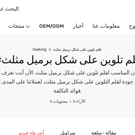
البحث عن - مصنعي منتجات الطلاء والقرطاسية المهنية منذ عام 2007.
وج
معلومات عنا
أخبار
OEM/ODM
منتجات
قلم تلوين على شكل برميل مثلث
Seeking
لم تلوين على شكل برميل مثلث
مناسب لقلم تلوين على شكل برميل مثلث. الآن أنت تعرف بالفعل أنه مهما كنت تبحث 
 جودة لقلم التلوين على شكل برميل مثلث. لعملائنا على المدى 
فوائد التكلفة.
0 الآراء
0 محتويات
مقالة - سلعة
سراويل
أشرطة فيديو