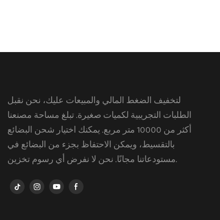
لتخفيف الضغط المالي والمبيعات عليك، نحن نقبل
الطلبات التجريبية لكميات صغيرة. تبلغ مساحة مصنعنا
أكثر من 10000 متر مربع. يمكنك اختيار شحن البضائع
بالتقسيط، ويمكن الاحتفاظ بجزء من البضائع في
مستودعاتنا مجانًا. نحن لا نفرض أي رسوم تخزين.