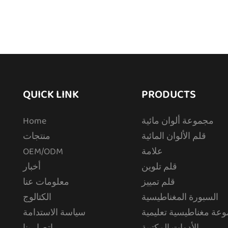
QUICK LINK
PRODUCTS
مجموعة ألوان مائية
Home
قلم الألوان المائية
منتجات
علامة
OEM/ODM
قلم تلوين
أخبار
قلم تمييز
معلومات عنا
السبورة المغناطيسية
الكتالوج
عة مغناطيسية تعليمية
سياسة الاستدامة
الأدوات المكتبية
اتصل بنا