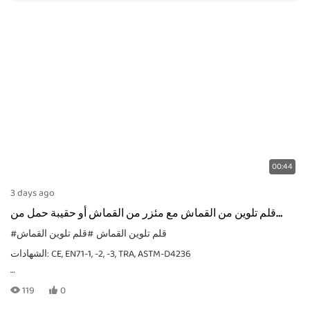
00:44
3 days ago
قلم تلوين من القماش مع مئزر من القماش أو حقيبة حمل من
القماش
#قلم تلوين القماش
#قلم تلوين القماش
الشهادات: CE, EN71-1, -2, -3, TRA, ASTM-D4236
119
0
MOQ: يعتمد ذلك على طريقة التعبئة والتغليف، بالنسبة للطلبات الخاصة،