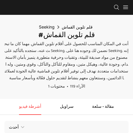
قلم تلوين القماش
Seeking
#قلم تلوين القماش
أنت في المكان المناسب للحصول على أقلام تلوين القماش. مهما كان ما تبح
ث عنه، ستجده بالتأكيد على Seeking. نضمن لك وجوده هنا على Seeking. إنه
مصنوع من مواد صديقة للبيئة، وتقنيات وحرفية متطورة. يتميز بأمان الاستخ
دام، وجودة عالية، وهيكل متين، ومقاوم للتآكل والتآكل، وقوي ومتين، وله ا
ستخدامات متعددة. نهدف إلى توفير أقلام تلوين قماشية عالية الجودة لعملائن
ا الدائمين، وسنتعاون معهم بنشاط لتقديم حلول فعّالة وبأسعار مناسبة.
119 الآراء
1 محتويات
مقالة - سلعة
سراويل
أشرطة فيديو
أحدث