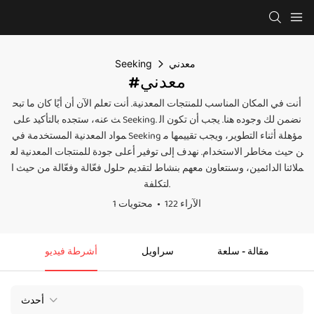
معدني
Seeking
#معدني
أنت في المكان المناسب للمنتجات المعدنية. أنت تعلم الآن أن أيًا كان ما تبح
ث عنه، ستجده بالتأكيد على Seeking. نضمن لك وجوده هنا. يجب أن تكون ال
مواد المعدنية المستخدمة في Seeking مؤهلة أثناء التطوير، ويجب تقييمها م
ن حيث مخاطر الاستخدام. نهدف إلى توفير أعلى جودة للمنتجات المعدنية لع
ملائنا الدائمين، وسنتعاون معهم بنشاط لتقديم حلول فعّالة وفعّالة من حيث ا
لتكلفة.
122 الآراء
1 محتويات
مقالة - سلعة
سراويل
أشرطة فيديو
أحدث