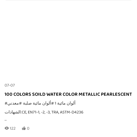
07-07
100 COLORS SOILD WATER COLOR METALLIC PEARLESCENT
#ألوان مائية 1
#ألوان مائية صلبة
#معدني
الشهادات:CE, EN71-1, -2, -3, TRA, ASTM-D4236
122
0
MOQ: يعتمد ذلك على طريقة التعبئة والتغليف، بالنسبة للطلبات الخاصة،